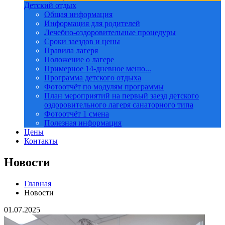
Детский отдых
Общая информация
Информация для родителей
Лечебно-оздоровительные процедуры
Сроки заездов и цены
Правила лагеря
Положение о лагере
Примерное 14-дневное меню...
Программа детского отдыха
Фотоотчёт по модулям программы
План мероприятий на первый заезд детского
оздоровительного лагеря санаторного типа
Фотоотчёт 1 смена
Полезная информация
Цены
Контакты
Новости
Главная
Новости
01.07.2025