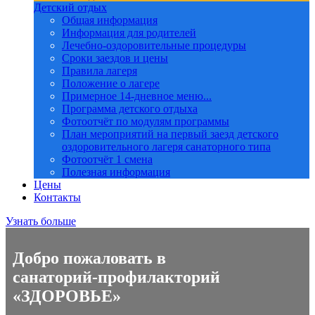
Детский отдых
Общая информация
Информация для родителей
Лечебно-оздоровительные процедуры
Сроки заездов и цены
Правила лагеря
Положение о лагере
Примерное 14-дневное меню...
Программа детского отдыха
Фотоотчёт по модулям программы
План мероприятий на первый заезд детского
оздоровительного лагеря санаторного типа
Фотоотчёт 1 смена
Полезная информация
Цены
Контакты
Узнать больше
Добро пожаловать в
санаторий-профилакторий
«ЗДОРОВЬЕ»