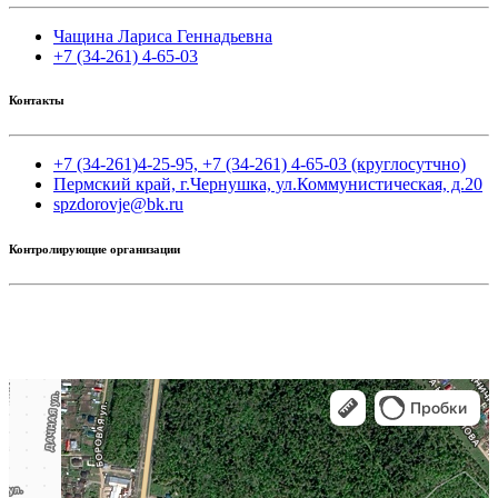
Чащина Лариса Геннадьевна
+7 (34-261) 4-65-03
Контакты
+7 (34-261)4-25-95,
+7 (34-261) 4-65-03 (круглосутчно)
Пермский край, г.Чернушка, ул.Коммунистическая, д.20
spzdorovje@bk.ru
Контролирующие организации