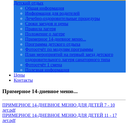
Детский отдых
Общая информация
Информация для родителей
Лечебно-оздоровительные процедуры
Сроки заездов и цены
Правила лагеря
Положение о лагере
Примерное 14-дневное меню...
Программа детского отдыха
Фотоотчёт по модулям программы
План мероприятий на первый заезд детского
оздоровительного лагеря санаторного типа
Фотоотчёт 1 смена
Полезная информация
Цены
Контакты
Примерное 14-дневное меню...
ПРИМЕРНОЕ 14-ДНЕВНОЕ МЕНЮ ДЛЯ ДЕТЕЙ 7 - 10
лет.pdf
ПРИМЕРНОЕ 14-ДНЕВНОЕ МЕНЮ ДЛЯ ДЕТЕЙ 11 - 17
лет.pdf